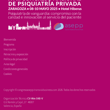
Bienvenida
Programa
Inscripción
Patrocinio y exposición
Política de privacidad
Aviso legal
Condiciones generales
Cookies
Copyright © congresoasepp.transviabusiness.com 2026. Todos los derechos reservados
Organización Técnica
CV-Mm 048-V
G.V. Ramón y Cajal, 17 · 46007
Valencia, España